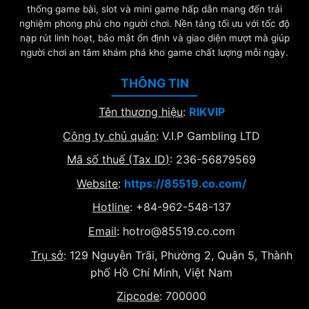
thống game bài, slot và mini game hấp dẫn mang đến trải
nghiệm phong phú cho người chơi. Nền tảng tối ưu với tốc độ
nạp rút linh hoạt, bảo mật ổn định và giao diện mượt mà giúp
người chơi an tâm khám phá kho game chất lượng mỗi ngày.
THÔNG TIN
Tên thương hiệu
:
RIKVIP
Công ty chủ quản
: V.I.P Gambling LTD
Mã số thuế (Tax ID)
: 236-56879569
Website
:
https://85519.co.com/
Hotline
: +84-962-548-137
Email
:
hotro@85519.co.com
Trụ sở
: 129 Nguyễn Trãi, Phường 2, Quận 5, Thành
phố Hồ Chí Minh, Việt Nam
Zipcode
: 700000