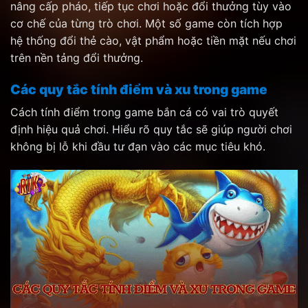
nâng cấp pháo, tiếp tục chơi hoặc đổi thưởng tùy vào
cơ chế của từng trò chơi. Một số game còn tích hợp
hệ thống đổi thẻ cào, vật phẩm hoặc tiền mặt nếu chơi
trên nền tảng đổi thưởng.
Các quy tắc tính điểm và xu trong game
Cách tính điểm trong game bắn cá có vai trò quyết
định hiệu quả chơi. Hiểu rõ quy tắc sẽ giúp người chơi
không bị lỗ khi đầu tư đạn vào các mục tiêu khó.