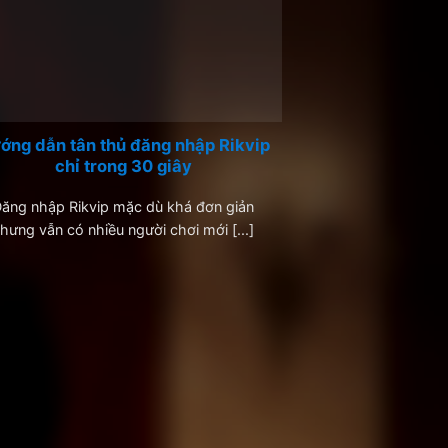
ớng dẫn tân thủ đăng nhập Rikvip
chỉ trong 30 giây
ăng nhập Rikvip mặc dù khá đơn giản
hưng vẫn có nhiều người chơi mới [...]