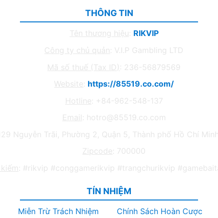
THÔNG TIN
Tên thương hiệu
:
RIKVIP
Công ty chủ quản
: V.I.P Gambling LTD
Mã số thuế (Tax ID)
: 236-56879569
Website
:
https://85519.co.com/
Hotline
: +84-962-548-137
Email
:
hotro@85519.co.com
 129 Nguyễn Trãi, Phường 2, Quận 5, Thành phố Hồ Chí Min
Zipcode
: 700000
 kiếm
: #rikvip #conggamerikvip #trangchurikvip #gamebait
TÍN NHIỆM
Miễn Trừ Trách Nhiệm
Chính Sách Hoàn Cược