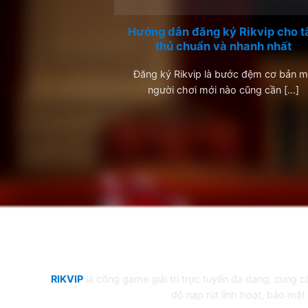
Hướng dẫn đăng ký Rikvip cho t
thủ chuẩn và nhanh nhất
Đăng ký Rikvip là bước đệm cơ bản 
người chơi mới nào cũng cần [...]
RIKVIP
là cổng game giải trí trực tuyến đa dạng, cung 
độ nạp rút linh hoạt, bảo mậ