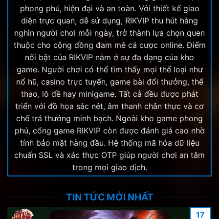
phong phú, hiện đại và an toàn. Với thiết kế giao
diện trực quan, dễ sử dụng, RIKVIP thu hút hàng
nghìn người chơi mỗi ngày, trở thành lựa chọn quen
thuộc cho cộng đồng đam mê cá cược online.
Điểm
nổi bật của RIKVIP nằm ở sự đa dạng của kho
game. Người chơi có thể tìm thấy mọi thể loại như
nổ hũ, casino trực tuyến, game bài đổi thưởng, thể
thao, lô đề hay minigame. Tất cả đều được phát
triển với đồ họa sắc nét, âm thanh chân thực và cơ
chế trả thưởng minh bạch. Ngoài kho game phong
phú, cổng game RIKVIP còn được đánh giá cao nhờ
tính bảo mật hàng đầu. Hệ thống mã hóa dữ liệu
chuẩn SSL và xác thực OTP giúp người chơi an tâm
trong mọi giao dịch.
Đánh giá lượng truy cập và yêu thích
TIN TỨC MỚI NHẤT
RIKVIP trên nền tảng Google Trends
17
Dựa trên số liệu từ Google Trends trong 30 ngày