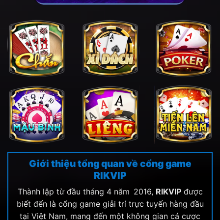
Giới thiệu tổng quan về cổng game
RIKVIP
Thành lập từ đầu tháng 4 năm 2016,
RIKVIP
được
biết đến là cổng game giải trí trực tuyến hàng đầu
tại Việt Nam, mang đến một không gian cá cược