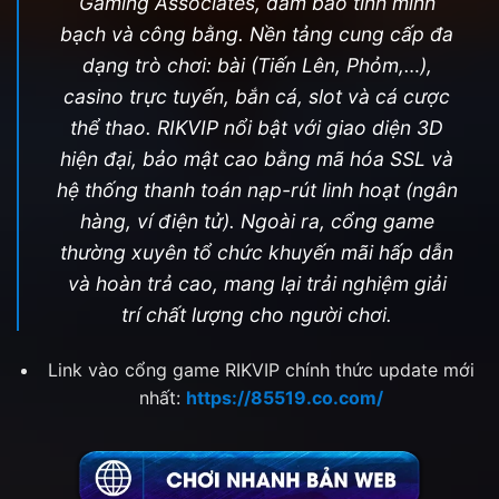
Gaming Associates, đảm bảo tính minh
bạch và công bằng. Nền tảng cung cấp đa
dạng trò chơi: bài (Tiến Lên, Phỏm,…),
casino trực tuyến, bắn cá, slot và cá cược
thể thao. RIKVIP nổi bật với giao diện 3D
hiện đại, bảo mật cao bằng mã hóa SSL và
hệ thống thanh toán nạp-rút linh hoạt (ngân
hàng, ví điện tử). Ngoài ra, cổng game
thường xuyên tổ chức khuyến mãi hấp dẫn
và hoàn trả cao, mang lại trải nghiệm giải
trí chất lượng cho người chơi.
Link vào cổng game RIKVIP chính thức update mới
nhất:
https://85519.co.com/