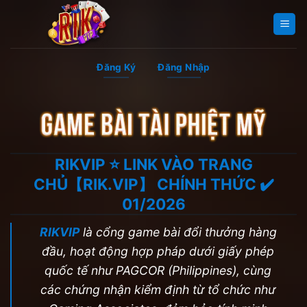
Bỏ
qua
nội
dung
Đăng Ký
Đăng Nhập
RIKVIP ⭐️ LINK VÀO TRANG
CHỦ【RIK.VIP】 CHÍNH THỨC ✔️
01/2026
RIKVIP
là cổng game bài đổi thưởng hàng
đầu, hoạt động hợp pháp dưới giấy phép
quốc tế như PAGCOR (Philippines), cùng
các chứng nhận kiểm định từ tổ chức như