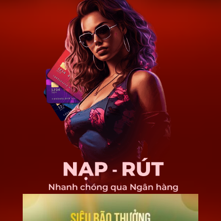
Đánh giá 4 ưu điểm khiến cổng game giữ
độ hot
Cổng game RIKVIP
luôn giữ độ hot nhờ giao diện
đẹp mắt, kho game phong phú, tốc độ đường
truyền ổn định và hệ thống bảo mật tuyệt đối. Đây
là những yếu tố giúp cổng game duy trì sức hút, thu
hút lượng người chơi ổn định trong suốt nhiều năm
hoạt động.
4 tính năng ưu việt
Một trong những điểm khiến RIKVIP khác biệt chính
là sở hữu các tính năng ưu việt hỗ trợ người chơi
toàn diện.