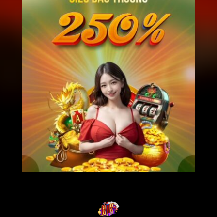
Minh họa các tính năng nổi bật
Đầu tiên là tính năng két sắt, RIKVIP cho phép
người dùng bảo quản số tiền thắng cược an
toàn, hạn chế rủi ro trong quá trình chơi. Đây là
lựa chọn tối ưu để quản lý vốn và kiểm soát
ngân sách hiệu quả.
Tiếp theo là bảo mật bằng mã OTP, giúp mỗi
giao dịch nạp – rút tiền trở nên an toàn hơn.
Người chơi cần xác nhận qua điện thoại hoặc
email, đảm bảo rằng không ai có thể xâm nhập
trái phép vào tài khoản.