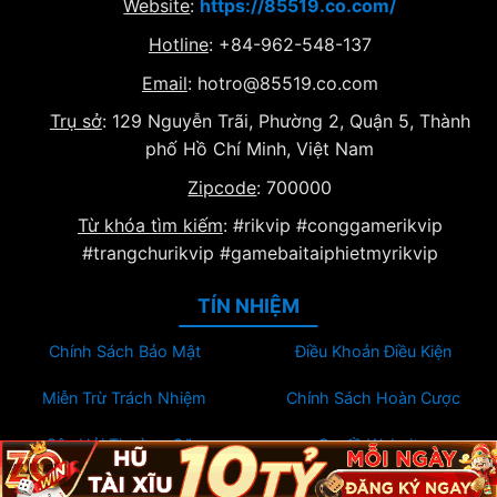
Website
:
https://85519.co.com/
Hotline
: +84-962-548-137
Email
:
hotro@85519.co.com
Trụ sở
: 129 Nguyễn Trãi, Phường 2, Quận 5, Thành
phố Hồ Chí Minh, Việt Nam
Zipcode
: 700000
Từ khóa tìm kiếm
: #rikvip #conggamerikvip
#trangchurikvip #gamebaitaiphietmyrikvip
TÍN NHIỆM
Chính Sách Bảo Mật
Điều Khoản Điều Kiện
Miễn Trừ Trách Nhiệm
Chính Sách Hoàn Cược
Câu Hỏi Thường Gặp
Sơ đồ Website