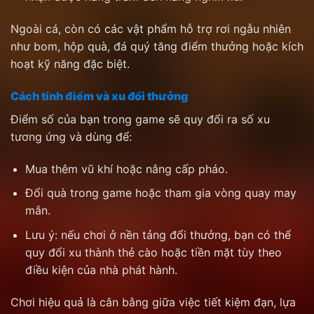
Ngoài cá, còn có các vật phẩm hỗ trợ rơi ngẫu nhiên
như bom, hộp quà, đá quý tăng điểm thưởng hoặc kích
hoạt kỹ năng đặc biệt.
Cách tính điểm và xu đổi thưởng
Điểm số của bạn trong game sẽ quy đổi ra số xu
tương ứng và dùng để:
Mua thêm vũ khí hoặc nâng cấp pháo.
Đổi quà trong game hoặc tham gia vòng quay may
mắn.
Lưu ý: nếu chơi ở nền tảng đổi thưởng, bạn có thể
quy đổi xu thành thẻ cào hoặc tiền mặt tùy theo
điều kiện của nhà phát hành.
Chơi hiệu quả là cân bằng giữa việc tiết kiệm đạn, lựa