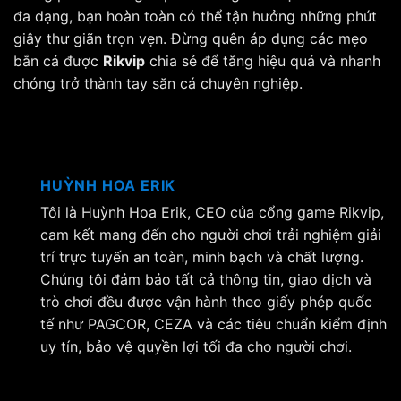
đa dạng, bạn hoàn toàn có thể tận hưởng những phút
giây thư giãn trọn vẹn. Đừng quên áp dụng các mẹo
bắn cá được
Rikvip
chia sẻ để tăng hiệu quả và nhanh
chóng trở thành tay săn cá chuyên nghiệp.
HUỲNH HOA ERIK
Tôi là Huỳnh Hoa Erik, CEO của cổng game Rikvip,
cam kết mang đến cho người chơi trải nghiệm giải
trí trực tuyến an toàn, minh bạch và chất lượng.
Chúng tôi đảm bảo tất cả thông tin, giao dịch và
trò chơi đều được vận hành theo giấy phép quốc
tế như PAGCOR, CEZA và các tiêu chuẩn kiểm định
uy tín, bảo vệ quyền lợi tối đa cho người chơi.