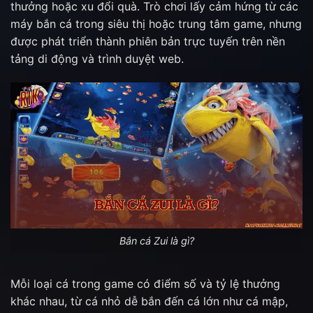
thưởng hoặc xu đổi quà. Trò chơi lấy cảm hứng từ các
máy bắn cá trong siêu thị hoặc trung tâm game, nhưng
được phát triển thành phiên bản trực tuyến trên nền
tảng di động và trình duyệt web.
Bắn cá Zui là gì?
Mỗi loại cá trong game có điểm số và tỷ lệ thưởng
khác nhau, từ cá nhỏ dễ bắn đến cá lớn như cá mập,